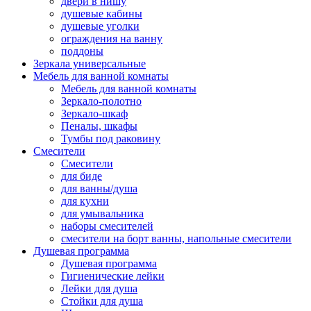
двери в нишу
душевые кабины
душевые уголки
ограждения на ванну
поддоны
Зеркала универсальные
Мебель для ванной комнаты
Мебель для ванной комнаты
Зеркало-полотно
Зеркало-шкаф
Пеналы, шкафы
Тумбы под раковину
Смесители
Смесители
для биде
для ванны/душа
для кухни
для умывальника
наборы смесителей
смесители на борт ванны, напольные смесители
Душевая программа
Душевая программа
Гигиенические лейки
Лейки для душа
Стойки для душа