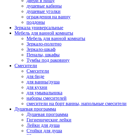
двери в нишу
душевые кабины
душевые уголки
ограждения на ванну
поддоны
Зеркала универсальные
Мебель для ванной комнаты
Мебель для ванной комнаты
Зеркало-полотно
Зеркало-шкаф
Пеналы, шкафы
Тумбы под раковину
Смесители
Смесители
для биде
для ванны/душа
для кухни
для умывальника
наборы смесителей
смесители на борт ванны, напольные смесители
Душевая программа
Душевая программа
Гигиенические лейки
Лейки для душа
Стойки для душа