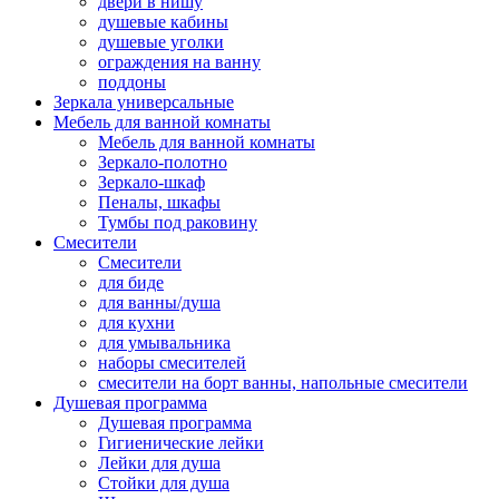
двери в нишу
душевые кабины
душевые уголки
ограждения на ванну
поддоны
Зеркала универсальные
Мебель для ванной комнаты
Мебель для ванной комнаты
Зеркало-полотно
Зеркало-шкаф
Пеналы, шкафы
Тумбы под раковину
Смесители
Смесители
для биде
для ванны/душа
для кухни
для умывальника
наборы смесителей
смесители на борт ванны, напольные смесители
Душевая программа
Душевая программа
Гигиенические лейки
Лейки для душа
Стойки для душа