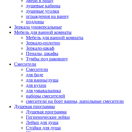
двери в нишу
душевые кабины
душевые уголки
ограждения на ванну
поддоны
Зеркала универсальные
Мебель для ванной комнаты
Мебель для ванной комнаты
Зеркало-полотно
Зеркало-шкаф
Пеналы, шкафы
Тумбы под раковину
Смесители
Смесители
для биде
для ванны/душа
для кухни
для умывальника
наборы смесителей
смесители на борт ванны, напольные смесители
Душевая программа
Душевая программа
Гигиенические лейки
Лейки для душа
Стойки для душа