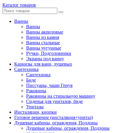
Каталог товаров
Ванны
Ванны
Ванны акриловые
Ванны из камня
Ванны стальные
Ванны чугунные
Ручки, Подголовники
Экраны под ванну
Карнизы для ванн, душевых
Сантехника
Сантехника
Биде
Писсуары, чаши Генуя
Раковины
Раковины на стиральную машину
Сиденья для унитазов, биде
Унитазы
Инсталяции, кнопки
Готовое решение (инсталяция+унитаз)
Душевые кабины, ограждения, Поддоны
Душевые кабины, ограждения, Поддоны