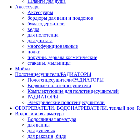
Шланги для душа
Аксессуары
Аксессуары
бордюры для ванн и поддонов
бумагодержатели
ведра
для полотенца
для унитаза
многофункциональные
полки
поручни, зеркала косметические
стаканы, мыльницы
Мойки
Полотенцесушители/РАДИАТОРЫ
Полотенцесушители/РАДИАТОРЫ
Водяные полотенцесушители
Комплектующие для полотенцесушителей
РАДИАТОРЫ
Электрические полотенцесушители
ОБОГРЕВАТЕЛИ, ВОДОНАГРЕВАТЕЛИ, теплый пол,
Водосливная арматура
Водосливная арматура
для ванны
для душевых
для раковин, биде