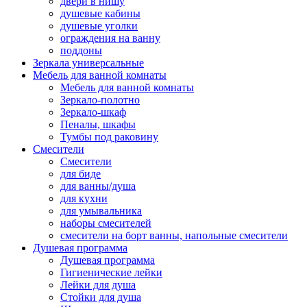
двери в нишу
душевые кабины
душевые уголки
ограждения на ванну
поддоны
Зеркала универсальные
Мебель для ванной комнаты
Мебель для ванной комнаты
Зеркало-полотно
Зеркало-шкаф
Пеналы, шкафы
Тумбы под раковину
Смесители
Смесители
для биде
для ванны/душа
для кухни
для умывальника
наборы смесителей
смесители на борт ванны, напольные смесители
Душевая программа
Душевая программа
Гигиенические лейки
Лейки для душа
Стойки для душа