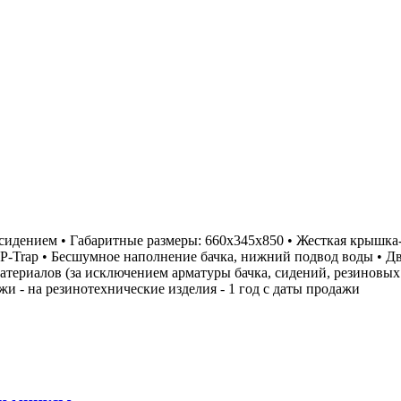
ем • Габаритные размеры: 660х345х850 • Жесткая крышка-сид
P-Trap • Бесшумное наполнение бачка, нижний подвод воды • Дв
ериалов (за исключением арматуры бачка, сидений, резиновых из
и - на резинотехнические изделия - 1 год с даты продажи