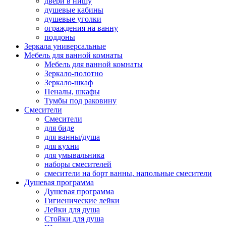
двери в нишу
душевые кабины
душевые уголки
ограждения на ванну
поддоны
Зеркала универсальные
Мебель для ванной комнаты
Мебель для ванной комнаты
Зеркало-полотно
Зеркало-шкаф
Пеналы, шкафы
Тумбы под раковину
Смесители
Смесители
для биде
для ванны/душа
для кухни
для умывальника
наборы смесителей
смесители на борт ванны, напольные смесители
Душевая программа
Душевая программа
Гигиенические лейки
Лейки для душа
Стойки для душа