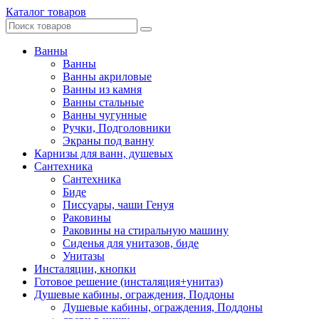
Каталог товаров
Ванны
Ванны
Ванны акриловые
Ванны из камня
Ванны стальные
Ванны чугунные
Ручки, Подголовники
Экраны под ванну
Карнизы для ванн, душевых
Сантехника
Сантехника
Биде
Писсуары, чаши Генуя
Раковины
Раковины на стиральную машину
Сиденья для унитазов, биде
Унитазы
Инсталяции, кнопки
Готовое решение (инсталяция+унитаз)
Душевые кабины, ограждения, Поддоны
Душевые кабины, ограждения, Поддоны