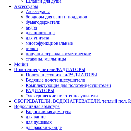
Шланги для душа
Аксессуары
Аксессуары
бордюры для ванн и поддонов
бумагодержатели
ведра
для полотенца
для унитаза
многофункциональные
полки
поручни, зеркала косметические
стаканы, мыльницы
Мойки
Полотенцесушители/РАДИАТОРЫ
Полотенцесушители/РАДИАТОРЫ
Водяные полотенцесушители
Комплектующие для полотенцесушителей
РАДИАТОРЫ
Электрические полотенцесушители
ОБОГРЕВАТЕЛИ, ВОДОНАГРЕВАТЕЛИ, теплый пол,
Водосливная арматура
Водосливная арматура
для ванны
для душевых
для раковин, биде