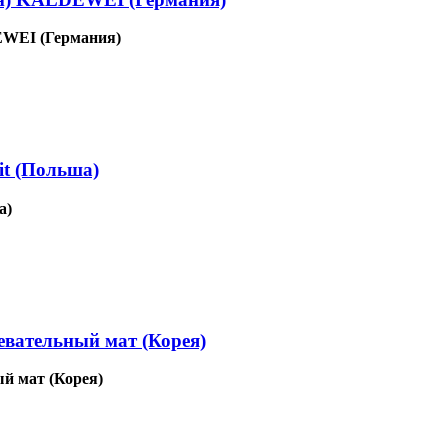
EWEI (Германия)
t (Польша)
а)
евательный мат (Корея)
й мат (Корея)