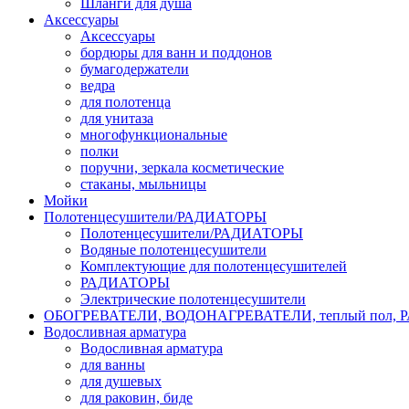
Шланги для душа
Аксессуары
Аксессуары
бордюры для ванн и поддонов
бумагодержатели
ведра
для полотенца
для унитаза
многофункциональные
полки
поручни, зеркала косметические
стаканы, мыльницы
Мойки
Полотенцесушители/РАДИАТОРЫ
Полотенцесушители/РАДИАТОРЫ
Водяные полотенцесушители
Комплектующие для полотенцесушителей
РАДИАТОРЫ
Электрические полотенцесушители
ОБОГРЕВАТЕЛИ, ВОДОНАГРЕВАТЕЛИ, теплый пол,
Водосливная арматура
Водосливная арматура
для ванны
для душевых
для раковин, биде