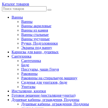
Каталог товаров
Ванны
Ванны
Ванны акриловые
Ванны из камня
Ванны стальные
Ванны чугунные
Ручки, Подголовники
Экраны под ванну
Карнизы для ванн, душевых
Сантехника
Сантехника
Биде
Писсуары, чаши Генуя
Раковины
Раковины на стиральную машину
Сиденья для унитазов, биде
Унитазы
Инсталяции, кнопки
Готовое решение (инсталяция+унитаз)
Душевые кабины, ограждения, Поддоны
Душевые кабины, ограждения, Поддоны