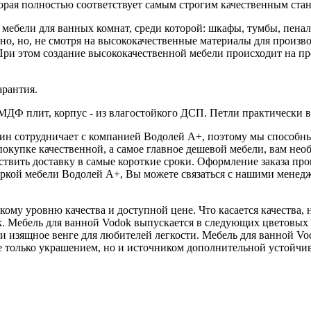
орая полностью соответствует самым строгим качественным стан
мебели для ванных комнат, среди которой: шкафы, тумбы, пен
но, но, не смотря на высококачественные материалы для произв
При этом создание высококачественной мебели происходит на п
арантия.
ДФ плит, корпус - из влагостойкого ДСП. Петли практически 
ин сотрудничает с компанией Водолей А+, поэтому мы способны 
покупке качественной, а самое главное дешевой мебели, вам не
ествить доставку в самые короткие сроки. Оформление заказа пр
ркой мебели Водолей А+, Вы можете связаться с нашими менедж
ому уровню качества и доступной цене. Что касается качества, 
к. Мебель для ванной Vodok выпускается в следующих цветовых
и изящное венге для любителей легкости. Мебель для ванной Vo
е только украшением, но и источником дополнительной устойчи