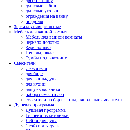
двери в нишу
душевые кабины
душевые уголки
ограждения на ванну
поддоны
Зеркала универсальные
Мебель для ванной комнаты
Мебель для ванной комнаты
Зеркало-полотно
Зеркало-шкаф
Пеналы, шкафы
Тумбы под раковину
Смесители
Смесители
для биде
для ванны/душа
для кухни
для умывальника
наборы смесителей
смесители на борт ванны, напольные смесители
Душевая программа
Душевая программа
Гигиенические лейки
Лейки для душа
Стойки для душа