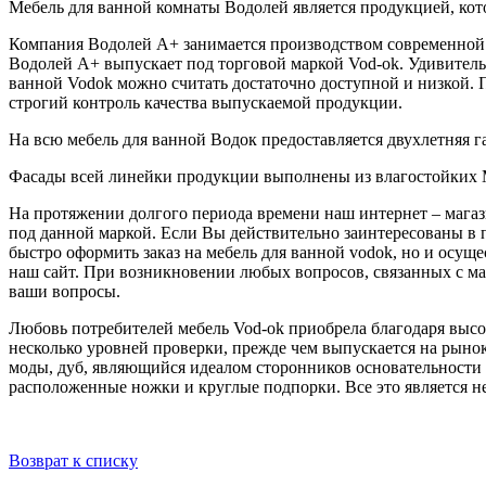
Мебель для ванной комнаты Водолей является продукцией, кот
Компания Водолей А+ занимается производством современной 
Водолей А+ выпускает под торговой маркой Vod-ok. Удивитель
ванной Vodok можно считать достаточно доступной и низкой. 
строгий контроль качества выпускаемой продукции.
На всю мебель для ванной Водок предоставляется двухлетняя г
Фасады всей линейки продукции выполнены из влагостойких М
На протяжении долгого периода времени наш интернет – магаз
под данной маркой. Если Вы действительно заинтересованы в 
быстро оформить заказ на мебель для ванной vodok, но и осущ
наш сайт. При возникновении любых вопросов, связанных с ма
ваши вопросы.
Любовь потребителей мебель Vod-ok приобрела благодаря высок
несколько уровней проверки, прежде чем выпускается на рыно
моды, дуб, являющийся идеалом сторонников основательности 
расположенные ножки и круглые подпорки. Все это является н
Возврат к списку