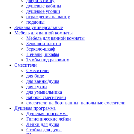
двери в нишу
душевые кабины
душевые уголки
ограждения на ванну
поддоны
Зеркала универсальные
Мебель для ванной комнаты
Мебель для ванной комнаты
Зеркало-полотно
Зеркало-шкаф
Пеналы, шкафы
Тумбы под раковину
Смесители
Смесители
для биде
для ванны/душа
для кухни
для умывальника
наборы смесителей
смесители на борт ванны, напольные смесители
Душевая программа
Душевая программа
Гигиенические лейки
Лейки для душа
Стойки для душа