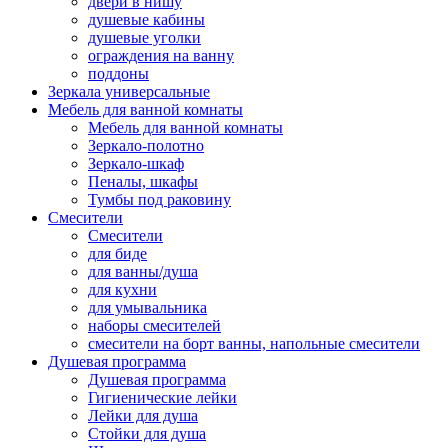
двери в нишу
душевые кабины
душевые уголки
ограждения на ванну
поддоны
Зеркала универсальные
Мебель для ванной комнаты
Мебель для ванной комнаты
Зеркало-полотно
Зеркало-шкаф
Пеналы, шкафы
Тумбы под раковину
Смесители
Смесители
для биде
для ванны/душа
для кухни
для умывальника
наборы смесителей
смесители на борт ванны, напольные смесители
Душевая программа
Душевая программа
Гигиенические лейки
Лейки для душа
Стойки для душа