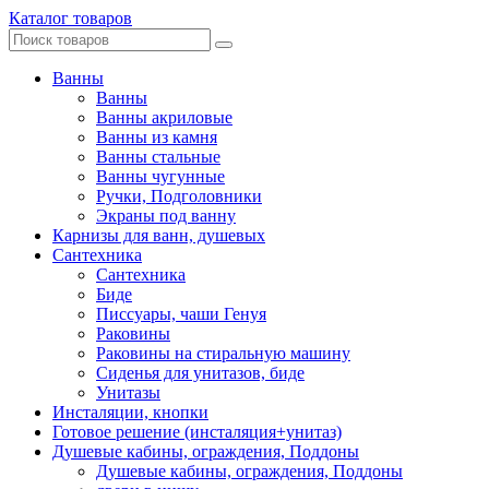
Каталог товаров
Ванны
Ванны
Ванны акриловые
Ванны из камня
Ванны стальные
Ванны чугунные
Ручки, Подголовники
Экраны под ванну
Карнизы для ванн, душевых
Сантехника
Сантехника
Биде
Писсуары, чаши Генуя
Раковины
Раковины на стиральную машину
Сиденья для унитазов, биде
Унитазы
Инсталяции, кнопки
Готовое решение (инсталяция+унитаз)
Душевые кабины, ограждения, Поддоны
Душевые кабины, ограждения, Поддоны