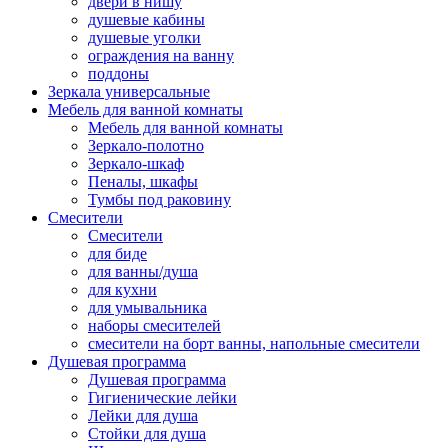
двери в нишу
душевые кабины
душевые уголки
ограждения на ванну
поддоны
Зеркала универсальные
Мебель для ванной комнаты
Мебель для ванной комнаты
Зеркало-полотно
Зеркало-шкаф
Пеналы, шкафы
Тумбы под раковину
Смесители
Смесители
для биде
для ванны/душа
для кухни
для умывальника
наборы смесителей
смесители на борт ванны, напольные смесители
Душевая программа
Душевая программа
Гигиенические лейки
Лейки для душа
Стойки для душа