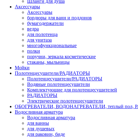
Шланги для душа
Аксессуары
Аксессуары
бордюры для ванн и поддонов
бумагодержатели
ведра
для полотенца
для унитаза
многофункциональные
полки
поручни, зеркала косметические
стаканы, мыльницы
Мойки
Полотенцесушители/РАДИАТОРЫ
Полотенцесушители/РАДИАТОРЫ
Водяные полотенцесушители
Комплектующие для полотенцесушителей
РАДИАТОРЫ
Электрические полотенцесушители
ОБОГРЕВАТЕЛИ, ВОДОНАГРЕВАТЕЛИ, теплый пол,
Водосливная арматура
Водосливная арматура
для ванны
для душевых
для раковин, биде