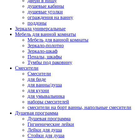
двери в нишу
душевые кабины
душевые уголки
ограждения на ванну
поддоны
Зеркала универсальные
Мебель для ванной комнаты
Мебель для ванной комнаты
Зеркало-полотно
Зеркало-шкаф
Пеналы, шкафы
Тумбы под раковину
Смесители
Смесители
для биде
для ванны/душа
для кухни
для умывальника
наборы смесителей
смесители на борт ванны, напольные смесители
Душевая программа
Душевая программа
Гигиенические лейки
Лейки для душа
Стойки для душа