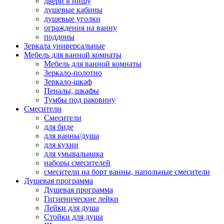
двери в нишу
душевые кабины
душевые уголки
ограждения на ванну
поддоны
Зеркала универсальные
Мебель для ванной комнаты
Мебель для ванной комнаты
Зеркало-полотно
Зеркало-шкаф
Пеналы, шкафы
Тумбы под раковину
Смесители
Смесители
для биде
для ванны/душа
для кухни
для умывальника
наборы смесителей
смесители на борт ванны, напольные смесители
Душевая программа
Душевая программа
Гигиенические лейки
Лейки для душа
Стойки для душа