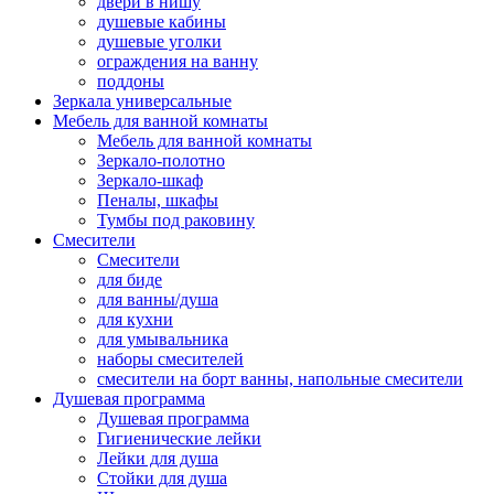
двери в нишу
душевые кабины
душевые уголки
ограждения на ванну
поддоны
Зеркала универсальные
Мебель для ванной комнаты
Мебель для ванной комнаты
Зеркало-полотно
Зеркало-шкаф
Пеналы, шкафы
Тумбы под раковину
Смесители
Смесители
для биде
для ванны/душа
для кухни
для умывальника
наборы смесителей
смесители на борт ванны, напольные смесители
Душевая программа
Душевая программа
Гигиенические лейки
Лейки для душа
Стойки для душа