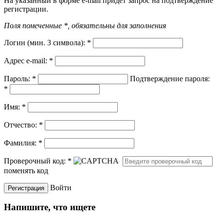
На указанный в форме e-mail придет запрос на подтверждение
регистрации.
Поля помеченные *, обязательны для заполнения
Логин (мин. 3 символа):
*
Адрес e-mail:
*
Пароль:
*
Подтверждение пароля:
*
Имя:
*
Отчество:
*
Фамилия:
*
Проверочный код:
*
поменять код
Войти
Напишите, что ищете