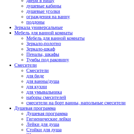
двери в нишу
душевые кабины
душевые уголки
ограждения на ванну
поддоны
Зеркала универсальные
Мебель для ванной комнаты
Мебель для ванной комнаты
Зеркало-полотно
Зеркало-шкаф
Пеналы, шкафы
Тумбы под раковину
Смесители
Смесители
для биде
для ванны/душа
для кухни
для умывальника
наборы смесителей
смесители на борт ванны, напольные смесители
Душевая программа
Душевая программа
Гигиенические лейки
Лейки для душа
Стойки для душа