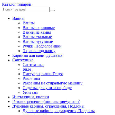
Каталог товаров
Ванны
Ванны
Ванны акриловые
Ванны из камня
Ванны стальные
Ванны чугунные
Ручки, Подголовники
Экраны под ванну
Карнизы для ванн, душевых
Сантехника
Сантехника
Биде
Писсуары, чаши Генуя
Раковины
Раковины на стиральную машину
Сиденья для унитазов, биде
Унитазы
Инсталяции, кнопки
Готовое решение (инсталяция+унитаз)
Душевые кабины, ограждения, Поддоны
Душевые кабины, ограждения, Поддоны