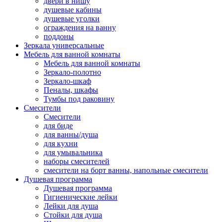
двери в нишу
душевые кабины
душевые уголки
ограждения на ванну
поддоны
Зеркала универсальные
Мебель для ванной комнаты
Мебель для ванной комнаты
Зеркало-полотно
Зеркало-шкаф
Пеналы, шкафы
Тумбы под раковину
Смесители
Смесители
для биде
для ванны/душа
для кухни
для умывальника
наборы смесителей
смесители на борт ванны, напольные смесители
Душевая программа
Душевая программа
Гигиенические лейки
Лейки для душа
Стойки для душа