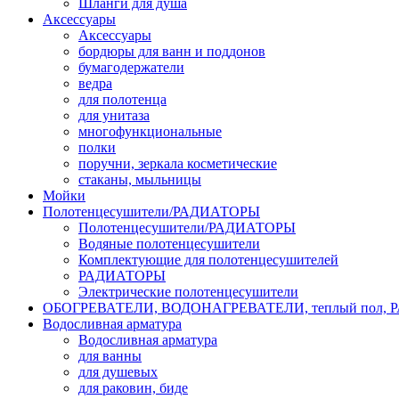
Шланги для душа
Аксессуары
Аксессуары
бордюры для ванн и поддонов
бумагодержатели
ведра
для полотенца
для унитаза
многофункциональные
полки
поручни, зеркала косметические
стаканы, мыльницы
Мойки
Полотенцесушители/РАДИАТОРЫ
Полотенцесушители/РАДИАТОРЫ
Водяные полотенцесушители
Комплектующие для полотенцесушителей
РАДИАТОРЫ
Электрические полотенцесушители
ОБОГРЕВАТЕЛИ, ВОДОНАГРЕВАТЕЛИ, теплый пол,
Водосливная арматура
Водосливная арматура
для ванны
для душевых
для раковин, биде