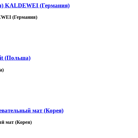
ин) KALDEWEI (Германия)
EWEI (Германия)
t (Польша)
а)
евательный мат (Корея)
й мат (Корея)